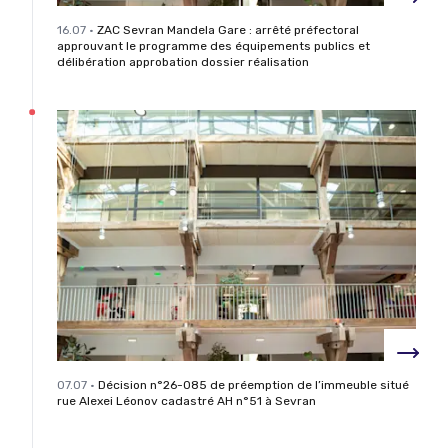
16.07
•
ZAC Sevran Mandela Gare : arrêté préfectoral
approuvant le programme des équipements publics et
délibération approbation dossier réalisation
07.07
•
Décision n°26-085 de préemption de l’immeuble situé
rue Alexei Léonov cadastré AH n°51 à Sevran