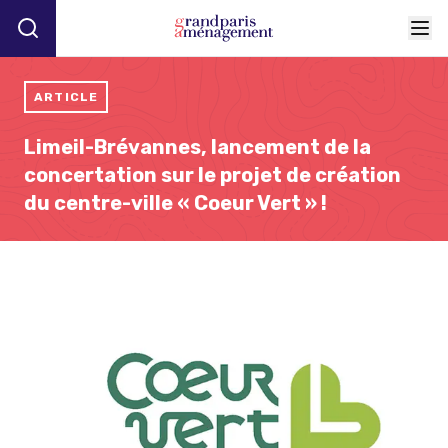
ARTICLE
Limeil-Brévannes, lancement de la
concertation sur le projet de création
du centre-ville « Coeur Vert » !