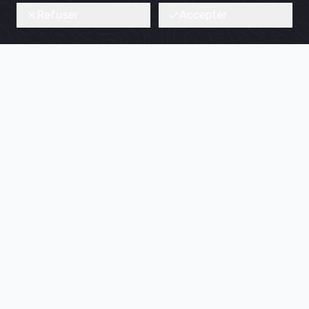
Refuser
Accepter
(Re)créer de la qualité de vie pour tous, dans tous les
territoires d'Île-de-France et pour longtemps.
Nous découvrir
Suivez-nous