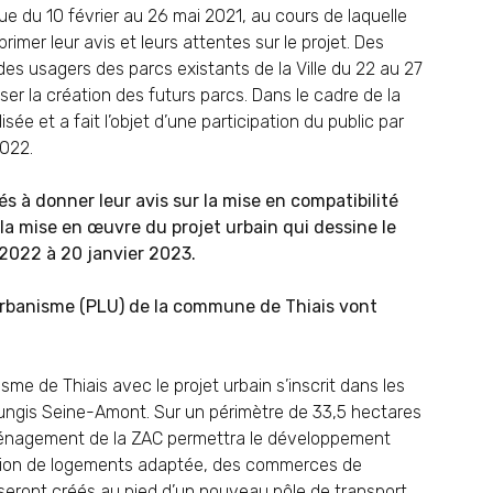
nue du 10 février au 26 mai 2021, au cours de laquelle
imer leur avis et leurs attentes sur le projet. Des
es usagers des parcs existants de la Ville du 22 au 27
miser la création des futurs parcs. Dans le cadre de la
sée et a fait l’objet d’une participation du public par
022.
és à donner leur avis sur la mise en compatibilité
la mise en œuvre du projet urbain qui dessine le
2022 à 20 janvier 2023.
’Urbanisme (PLU) de la commune de Thiais vont
me de Thiais avec le projet urbain s’inscrit dans les
-Rungis Seine-Amont. Sur un périmètre de 33,5 hectares
’aménagement de la ZAC permettra le développement
mation de logements adaptée, des commerces de
 seront créés au pied d’un nouveau pôle de transport