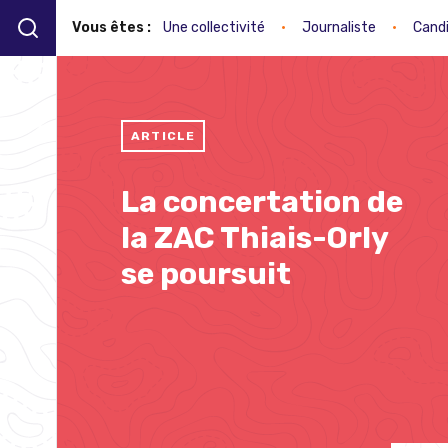
Vous êtes :
Une collectivité
•
Journaliste
•
Cand
ARTICLE
La concertation de
la ZAC Thiais-Orly
se poursuit