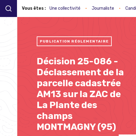
Vous êtes :
Une collectivité
•
Journaliste
•
Cand
PUBLICATION RÉGLEMENTAIRE
Décision 25-086 -
Déclassement de la
parcelle cadastrée
AM13 sur la ZAC de
La Plante des
champs
MONTMAGNY (95)