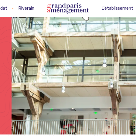
idat
•
Riverain
L'établissement