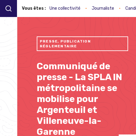
Vous êtes :
Une collectivité
•
Journaliste
•
Cand
PRESSE, PUBLICATION
RÉGLEMENTAIRE
Communiqué de
presse - La SPLA IN
métropolitaine se
mobilise pour
Argenteuil et
Villeneuve-la-
Garenne